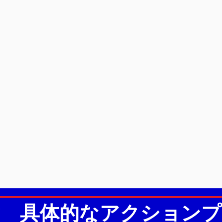
章 具体的なアクション