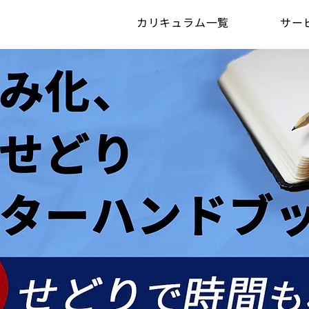
カリキュラム一覧
サー