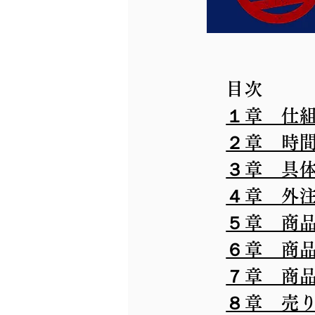
目次
１章 仕
２章 時
３章 具
４章 外
５章 商
６章 商
７章 商
８章 売