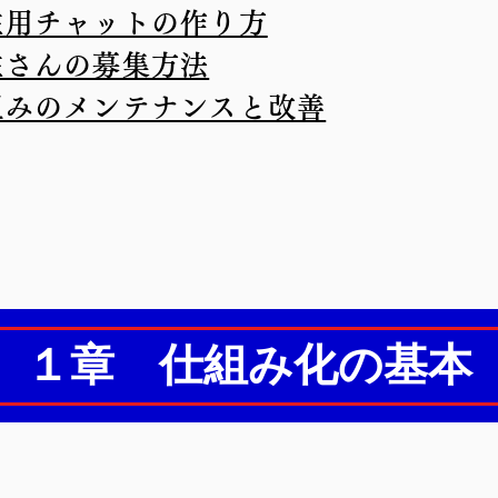
注用チャットの作り方
注さんの募集方法
組みのメンテナンスと改善
​１章 仕組み化の基本