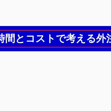
 時間とコストで考える外