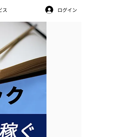
ビス
ログイン